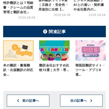
無料翻訳サイト8選
ビジネス英語翻訳｜
特許翻訳とは？明細
｜正確さ・安全性・
AIとの違い・契約書
書・クレームの品質
用途別に比較【…
や会社案内の…
管理と翻訳会社…
2026.08.08
2026.08.08
2026.08.08
関連記事
本の翻訳・書籍翻
翻訳会社おすすめ比
韓国語翻訳サイト・
訳・出版翻訳の対応
較12選｜大手・専…
ツール・アプリ9
会…
選…
前の記事へ
次の記事へ