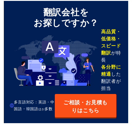
翻訳会社を
お探しですか？
高品質・
低価格・
スピード
翻訳
が特
長
各分野に
精通
した
翻訳者が
担当
ご相談・お見積も
多言語対応：英語・中
国語・韓国語
多数
りはこちら
ほか