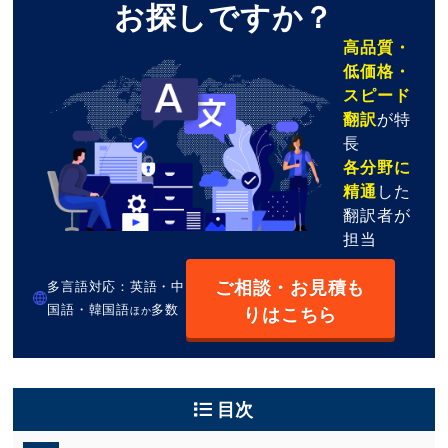
お探しですか？
高品質・
低価格・
スピード
翻訳
が特
長
各分野に
精通
した
翻訳者が
担当
ご相談・お見積も
多言語対応：英語・中
国語・韓国語
多数
りはこちら
ほか
目次