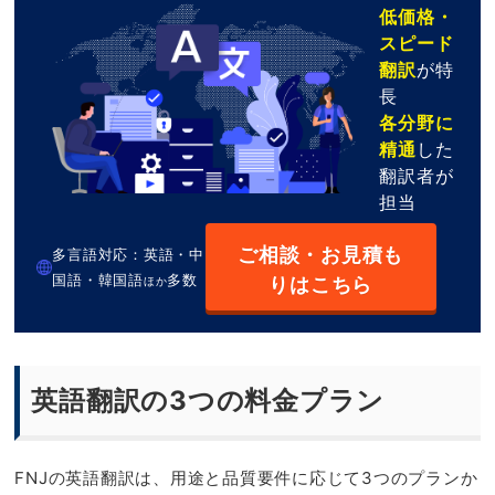
低価格・
スピード
翻訳
が特
長
各分野に
精通
した
翻訳者が
担当
ご相談・お見積も
多言語対応：英語・中
国語・韓国語
多数
りはこちら
ほか
英語翻訳の3つの料金プラン
FNJの英語翻訳は、用途と品質要件に応じて3つのプランか