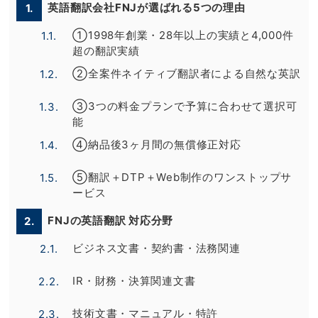
英語翻訳会社FNJが選ばれる5つの理由
1.
①1998年創業・28年以上の実績と4,000件
1.1.
超の翻訳実績
②全案件ネイティブ翻訳者による自然な英訳
1.2.
③3つの料金プランで予算に合わせて選択可
1.3.
能
④納品後3ヶ月間の無償修正対応
1.4.
⑤翻訳＋DTP＋Web制作のワンストップサ
1.5.
ービス
FNJの英語翻訳 対応分野
2.
ビジネス文書・契約書・法務関連
2.1.
IR・財務・決算関連文書
2.2.
技術文書・マニュアル・特許
2.3.