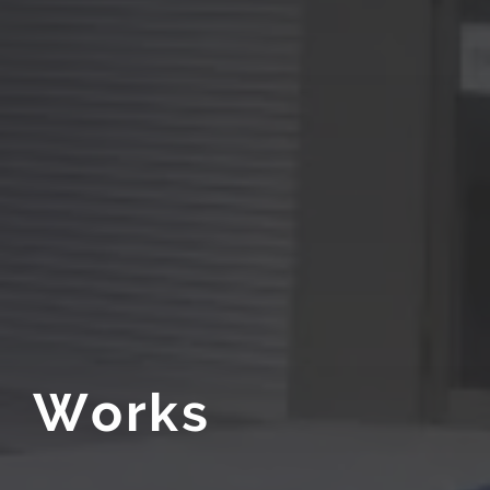
W
o
r
k
s