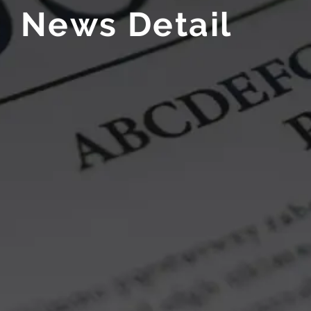
N
e
w
s
D
e
t
a
i
l