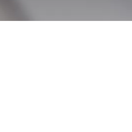
>
News
>
夏季休暇（お盆休み）のお知らせ
夏季休暇（お盆休み）のお知らせ
2025.07.23
勝手ながら2025年8月9日(土)～2025年8月17日(日)の
間休業いたします。8月18日(月) より通常営業となりま
す。
休業期間中も電子メールにつきましては、受付をしてお
りますが、 ご返答は 8月18日(月) 以降に、順次対応さ