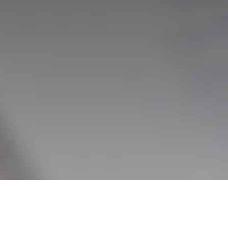
>
News
>
Web販促＆デジタル活用展2025 出展のご案
内