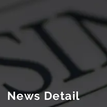
N
e
w
s
D
e
t
a
i
l